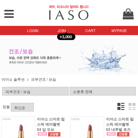
LOGIN
JOIN
CART
MYPAGE
이아소 솔루션
피부건조 / 보습
정렬
이아소 스마트 립
이아소 스마트 립
스틱 에어벨벳
스틱 에어벨벳
04 딥 모브
03 내추럴 로즈