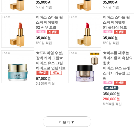
35,000원
35,000원
560원 적립
560원 적립
이아소 스마트 립
이아소 스마트 립
스틱 에어벨벳
스틱 에어벨벳
02 썬셋 코랄
01 클래식 레드
35,000원
35,000원
560원 적립
560원 적립
★프리미엄 수분,
★피부를 깨우는
장벽 케어 크림★
육미지황과 흑삼의
이아소 유쓰 크림
힘★
하이드로 인텐시브
이아소 유쓰 프레
스티지 리뉴얼 크
림
67,000원
3,250원 적립
350,000원
280,000원
5,600원 적립
더보기 ▼