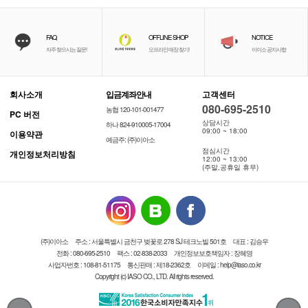
FAQ
OFFLINE SHOP
NOTICE
자주 찾으시는 질문!
오프라인 매장 찾기!
이이소 공지사항
회사소개
입금계좌안내
고객센터
080-695-2510
농협 120-101-001477
PC 버전
상담시간
하나 824-910005-17004
09:00 ~ 18:00
이용약관
예금주: (주)이아소
점심시간
개인정보처리방침
12:00 ~ 13:00
(주말,공휴일 휴무)
(주)이아소
주소 : 서울특별시 금천구 벚꽃로 278 SJ 테크노빌 501호
대표 : 김승우
전화 : 080-695-2510
팩스 : 02-838-2033
개인정보보호책임자 : 장혜영
사업자번호 : 108-81-51175
통신판매 : 제18-2362호
이메일 : help@iaso.co.kr
Copyright (c) IASO CO., LTD. All rights reserved.