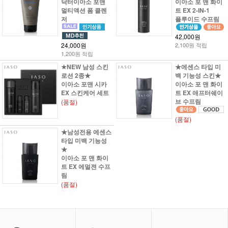
닥터이아소 포맨
이아소 포 맨 화이
멀티액션 폼 클렌
트 EX 2-IN-1
저
플루이드 수프림
42,000원
24,000원
2,100원 적립
1,200원 적립
★NEW 남성 스킨
★에센스 타입 미
로션 2종★
백 기능성 스킨★
이아소 포맨 시카
이아소 포 맨 화이
EX 스킨케어 세트
트 EX 애프터쉐이
브 수프림
(품절)
(품절)
★남성전용 에센스
타입 미백 기능성
★
이아소 포 맨 화이
트 EX 에멀젼 수프
림
(품절)