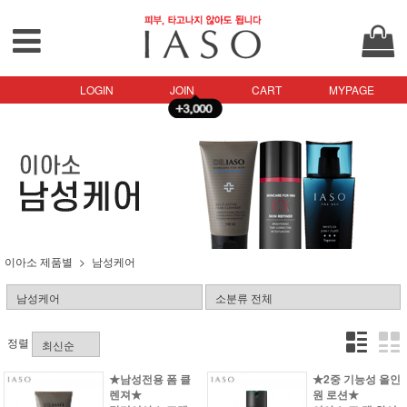
LOGIN
JOIN
CART
MYPAGE
이아소 제품별
남성케어
정렬
★남성전용 폼 클
★2중 기능성 올인
렌져★
원 로션★