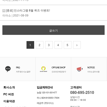
[종료] 인스타그램 8월 퀴즈 이벤트!
이아소
| 2021-08-09
글쓰기
1
2
3
4
5
FAQ
OFFLINE SHOP
NOTICE
자주 찾으시는 질문!
오프라인 매장 찾기!
이이소 공지사항
회사소개
입금계좌안내
고객센터
080-695-2510
농협 120-101-001477
PC 버전
상담시간
하나 824-910005-17004
09:00 ~ 18:00
이용약관
예금주: (주)이아소
점심시간