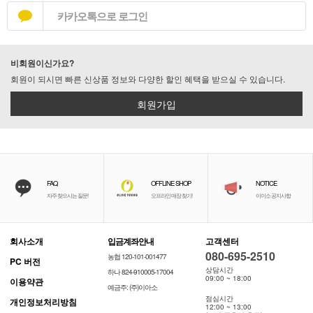
카카오톡으로 로그인
비회원이신가요?
회원이 되시면 빠른 신상품 정보와 다양한 할인 혜택을 받으실 수 있습니다.
회원가입
FAQ
OFFLINE SHOP
NOTICE
자주 찾으시는 질문!
오프라인 매장 찾기!
이이소 공지사항
회사소개
입금계좌안내
고객센터
080-695-2510
농협 120-101-001477
PC 버전
상담시간
하나 824-910005-17004
09:00 ~ 18:00
이용약관
예금주: (주)이아소
점심시간
개인정보처리방침
12:00 ~ 13:00