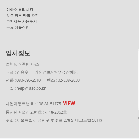
-
이아소 뷰티사전
맞춤 피부 타입 측정
추천제품 사용순서
무료 샘플신청
업체정보
업체명 : (주)이아소
대표 : 김승우
개인정보담당자 : 장혜영
전화 : 080-695-2510
팩스 : 02-838-2033
메일 : help@iaso.co.kr
VIEW
사업자등록번호 : 108-81-51175
통신판매업신고번호 : 제18-2362호
주소 : 서울특별시 금천구 벚꽃로 278 SJ 테크노빌 501호