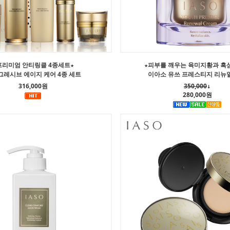
프리미엄 안티링클 4종세트★
★피부를 깨우는 육미지황과 흑삼
그레시브 에이지 케어 4종 세트
이아소 유쓰 프레스티지 리뉴
316,000원
350,000
↓
280,000원