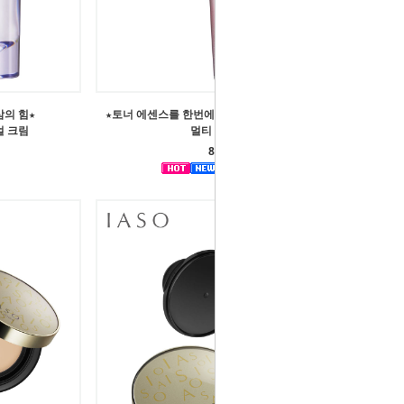
의 힘★
★토너 에센스를 한번에! 로즈 광채 앰플★ 이아소 유쓰
얼 크림
멀티 에센스 앰플
85,000원