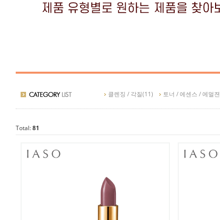
이아소 제품별
클렌징 / 각질
(11)
토너 / 에센스 / 에멀젼
Total:
81