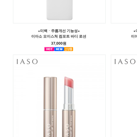
★미백ㆍ주름개선 기능성★
★
이아소 모이스쳐 컴포트 바디 로션
이아
37,000원