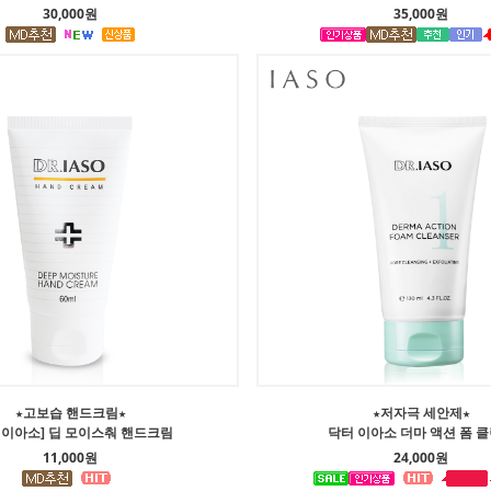
30,000원
35,000원
★고보습 핸드크림★
★저자극 세안제★
 이아소] 딥 모이스춰 핸드크림
닥터 이아소 더마 액션 폼 
11,000원
24,000원