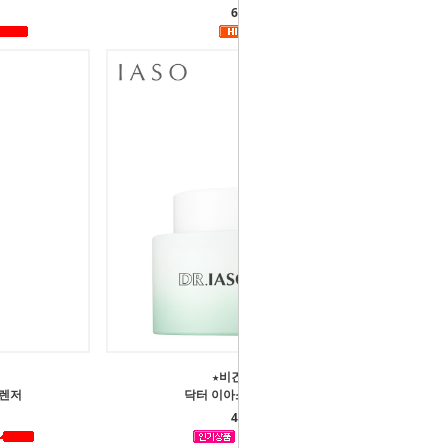
68,000원
★비건 프렌들리★
클렌저
닥터 이아소 더마 액션 크림
40,000원