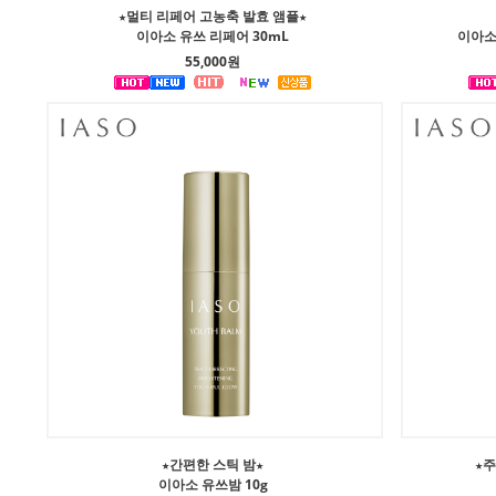
★멀티 리페어 고농축 발효 앰플★
이아소 유쓰 리페어 30mL
이아소 
55,000원
★간편한 스틱 밤★
★
이아소 유쓰밤 10g