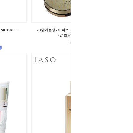
0+PA++++
★3중기능성★ 이아소 스마트 커버 SPF50+PA++++
(21호)<리필1개 포함>
50,000원