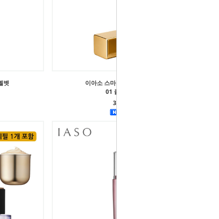
벨벳
이아소 스마트 립스틱 에어벨벳
01 클래식 레드
35,000원