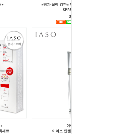
림★
★땀과 물에 강한★ 이아소 썬 쉴드 워터프루프
SPF50+/PA++++
33,000원
★
이아소 BEST
획세트
이아소 인텐시브 클리어 부스터