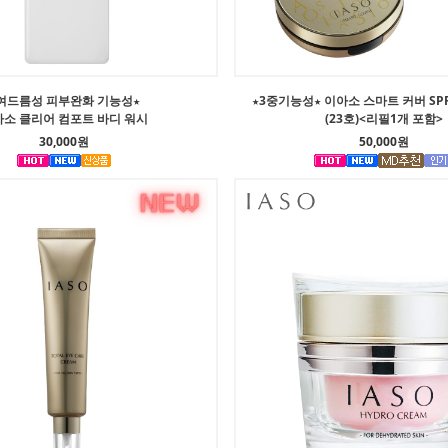
여드름성 피부완화 기능성★
★3중기능성★ 이아소 스마트 커버 SPF5
소 클리어 컴포트 바디 워시
(23호)<리필1개 포함>
30,000원
50,000원