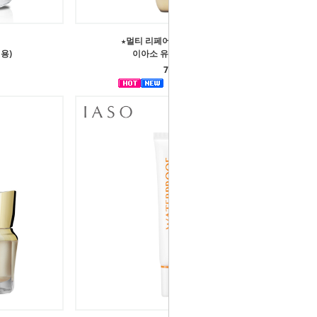
★멀티 리페어 고농축 발효 앰플★
용)
이아소 유쓰 리페어 50mL
75,000원