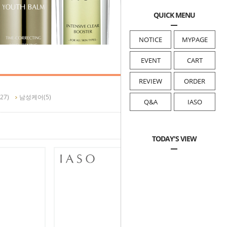
QUICK MENU
NOTICE
MYPAGE
EVENT
CART
HOME
>
이아소 제품별
REVIEW
ORDER
(27)
남성케어
(5)
Q&A
IASO
TODAY'S VIEW