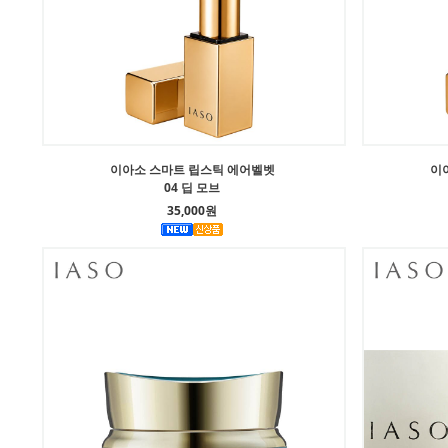
이아소 스마트 립스틱 에어벨벳
이
04 딥 모브
35,000원