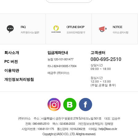
FAQ
OFFLINE SHOP
NOTICE
자주 찾으시는 질문!
오프라인 매장 찾기!
이이소 공지사항
회사소개
입금계좌안내
고객센터
080-695-2510
농협 120-101-001477
PC 버전
상담시간
하나 824-910005-17004
09:00 ~ 18:00
이용약관
예금주: (주)이아소
점심시간
개인정보처리방침
12:00 ~ 13:00
(주말,공휴일 휴무)
(주)이아소
주소 : 서울특별시 금천구 벚꽃로 278 SJ 테크노빌 501호
대표 : 김승우
전화 : 080-695-2510
팩스 : 02-838-2033
개인정보보호책임자 : 장혜영
사업자번호 : 108-81-51175
통신판매 : 제18-2362호
이메일 : help@iaso.co.kr
Copyright (c) IASO CO., LTD. All rights reserved.