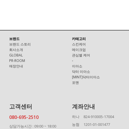
브랜드
카테고리
브랜드 스토리
스킨케어
회사소개
메이크업
GLOBAL
관심별 케어
PR-ROOM
-
매장안내
이아소
닥터 이아소
[MINT]닥터이아소
포맨
고객센터
계좌안내
080-695-2510
하나
824-910005-17004
농협
1201-01-001477
상담가능시간 : 09:00 ~ 18:00