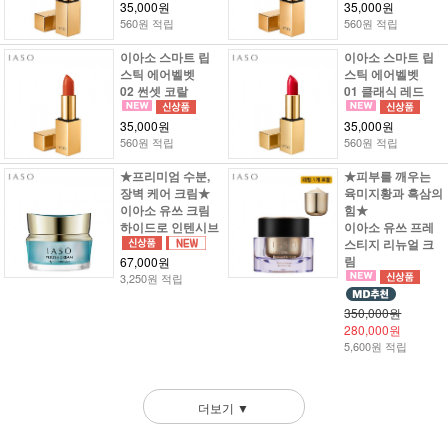
35,000원
35,000원
560원 적립
560원 적립
이아소 스마트 립
이아소 스마트 립
스틱 에어벨벳
스틱 에어벨벳
02 썬셋 코랄
01 클래식 레드
35,000원
35,000원
560원 적립
560원 적립
★프리미엄 수분,
★피부를 깨우는
장벽 케어 크림★
육미지황과 흑삼의
이아소 유쓰 크림
힘★
하이드로 인텐시브
이아소 유쓰 프레
스티지 리뉴얼 크
림
67,000원
3,250원 적립
350,000원
280,000원
5,600원 적립
더보기 ▼