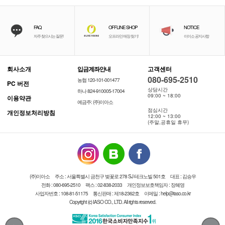
FAQ
OFFLINE SHOP
NOTICE
자주 찾으시는 질문!
오프라인 매장 찾기!
이이소 공지사항
회사소개
입금계좌안내
고객센터
080-695-2510
농협 120-101-001477
PC 버전
상담시간
하나 824-910005-17004
09:00 ~ 18:00
이용약관
예금주: (주)이아소
점심시간
개인정보처리방침
12:00 ~ 13:00
(주말,공휴일 휴무)
(주)이아소
주소 : 서울특별시 금천구 벚꽃로 278 SJ 테크노빌 501호
대표 : 김승우
전화 : 080-695-2510
팩스 : 02-838-2033
개인정보보호책임자 : 장혜영
사업자번호 : 108-81-51175
통신판매 : 제18-2362호
이메일 : help@iaso.co.kr
Copyright (c) IASO CO., LTD. All rights reserved.