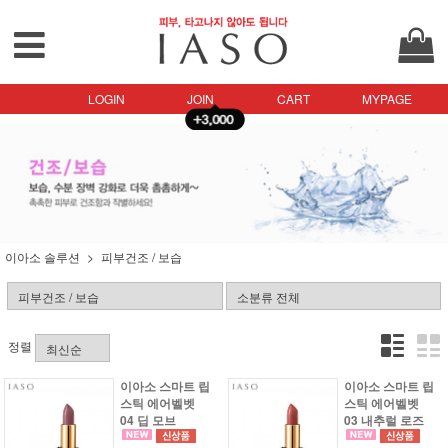
LOGIN
JOIN
CART
MYPAGE
이아소 솔루션
피부건조 / 보습
정렬
이아소 스마트 립
이아소 스마트 립
스틱 에어벨벳
스틱 에어벨벳
04 딥 모브
03 내추럴 로즈