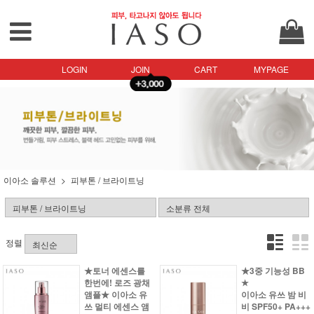
LOGIN
JOIN
CART
MYPAGE
이아소 솔루션
피부톤 / 브라이트닝
정렬
★토너 에센스를
★3중 기능성 BB
한번에! 로즈 광채
★
앰플★ 이아소 유
이아소 유쓰 밤 비
쓰 멀티 에센스 앰
비 SPF50+ PA+++