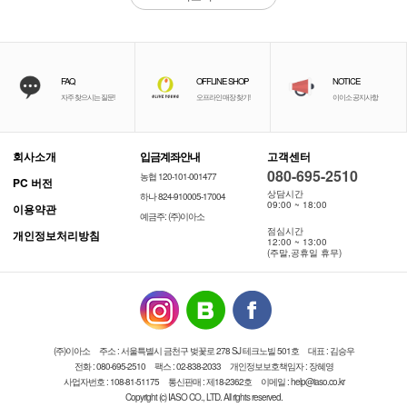
FAQ
OFFLINE SHOP
NOTICE
자주 찾으시는 질문!
오프라인 매장 찾기!
이이소 공지사항
회사소개
입금계좌안내
고객센터
080-695-2510
농협 120-101-001477
PC 버전
상담시간
하나 824-910005-17004
09:00 ~ 18:00
이용약관
예금주: (주)이아소
점심시간
개인정보처리방침
12:00 ~ 13:00
(주말,공휴일 휴무)
(주)이아소
주소 : 서울특별시 금천구 벚꽃로 278 SJ 테크노빌 501호
대표 : 김승우
전화 : 080-695-2510
팩스 : 02-838-2033
개인정보보호책임자 : 장혜영
사업자번호 : 108-81-51175
통신판매 : 제18-2362호
이메일 : help@iaso.co.kr
Copyright (c) IASO CO., LTD. All rights reserved.