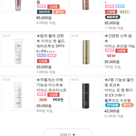
플
+
85,000원
4,250원 적립
35,000원
1,750원 적립
★땀과 물에 강한
★간편한 스틱 밤
★ 이아소 썬 쉴드
★
워터프루프 SPF5
이아소 유쓰밤 10g
0+/PA++++
35,000원
33,000원
700원 적립
1,650원 적립
★주름개선 미백
★2중 기능성 올인
기능성 미스트★
원 로션★
이아소 유쓰미스트
이아소 포 맨 화이
트 EX 2-IN-1
플루이드 수프림
30,000원
500원 적립
42,000원
2,100원 적립
더보기 ▼