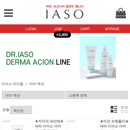
LOGIN
JOIN
CART
MYPAGE
이아소 라인별
더마 액션
정렬
★저자극 세안제★
★비건 프렌들리★
닥터 이아소 더마
닥터 이아소 더마