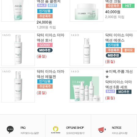
액션 폼 클렌저
액션 크림
40,000원
2,000원 적립
24,000원
1,200원 적립
닥터 이아소 더마
닥터 이아소 더마
액션 토너
액션 에센스
(품절)
(품절)
닥터 이아소 더마
★미백,주름 개선
액션 에멀젼
★
닥터이아소 더마
액션 5종 세트
(품절)
(품절)
FAQ
OFFLINE SHOP
NOTICE
자주 찾으시는 질문!
오프라인 매장 찾기!
이이소 공지사항