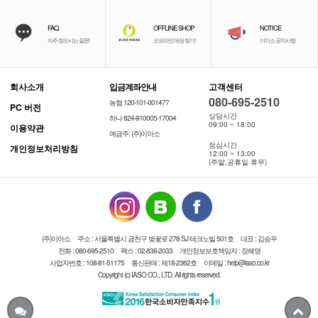
FAQ
OFFLINE SHOP
NOTICE
자주 찾으시는 질문!
오프라인 매장 찾기!
이이소 공지사항
회사소개
입금계좌안내
고객센터
080-695-2510
농협 120-101-001477
PC 버전
상담시간
하나 824-910005-17004
09:00 ~ 18:00
이용약관
예금주: (주)이아소
점심시간
개인정보처리방침
12:00 ~ 13:00
(주말,공휴일 휴무)
(주)이아소
주소 : 서울특별시 금천구 벚꽃로 278 SJ 테크노빌 501호
대표 : 김승우
전화 : 080-695-2510
팩스 : 02-838-2033
개인정보보호책임자 : 장혜영
사업자번호 : 108-81-51175
통신판매 : 제18-2362호
이메일 : help@iaso.co.kr
Copyright (c) IASO CO., LTD. All rights reserved.