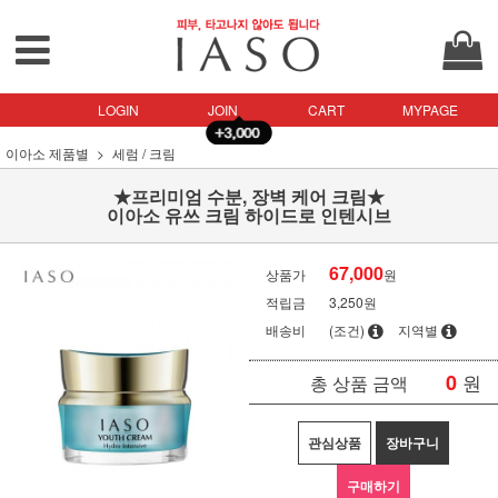
LOGIN
JOIN
CART
MYPAGE
이아소 제품별
세럼 / 크림
★프리미엄 수분, 장벽 케어 크림★
이아소 유쓰 크림 하이드로 인텐시브
67,000
상품가
원
적립금
3,250원
배송비
(조건)
지역별
0
원
총 상품 금액
관심상품
장바구니
구매하기