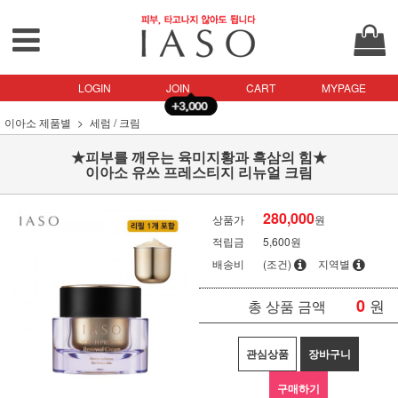
LOGIN
JOIN
CART
MYPAGE
이아소 제품별
세럼 / 크림
★피부를 깨우는 육미지황과 흑삼의 힘★
이아소 유쓰 프레스티지 리뉴얼 크림
280,000
상품가
원
적립금
5,600원
배송비
(조건)
지역별
0
원
총 상품 금액
관심상품
장바구니
구매하기