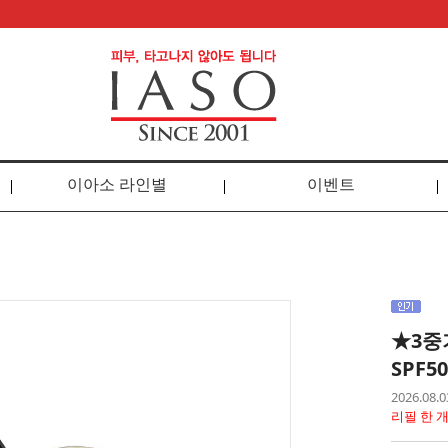
이아소 라인별
이벤트
★3중
SPF5
2026.0
리필 한 