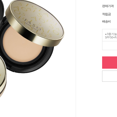
판매가격
적립금
배송비
★3중기능
SPF50+P