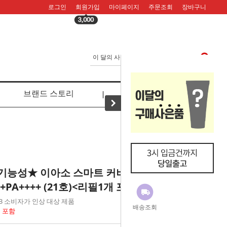
로그인
회원가입
마이페이지
주문조회
장바구니
브랜드 스토리
리뷰
기능성★ 이아소 스마트 커버
0+PA++++ (21호)<리필1개 포함>
8.03 소비자가 인상 대상 제품
배송조회
개 포함